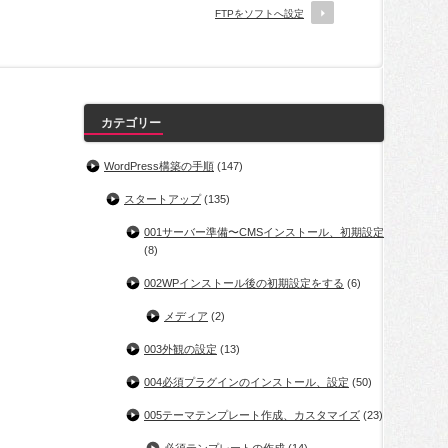
FTPをソフトへ設定
カテゴリー
WordPress構築の手順
(147)
スタートアップ
(135)
001サーバー準備〜CMSインストール、初期設定
(8)
002WPインストール後の初期設定をする
(6)
メディア
(2)
003外観の設定
(13)
004必須プラグインのインストール、設定
(50)
005テーマテンプレート作成、カスタマイズ
(23)