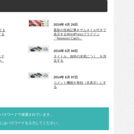
2014年 4月 24日
してま
最新の投稿記事をサムネイル付きで
する
表示するWordPressプラグイン
「Newpost Catch」
2014年 6月 04日
ステ
タイトル、抜粋の末尾につく…を消
g」
去する
2014年 6月 07日
コメント機能を無効（非表示）にす
る
パスワードで保護されています。
にはパスワードを入力してください。