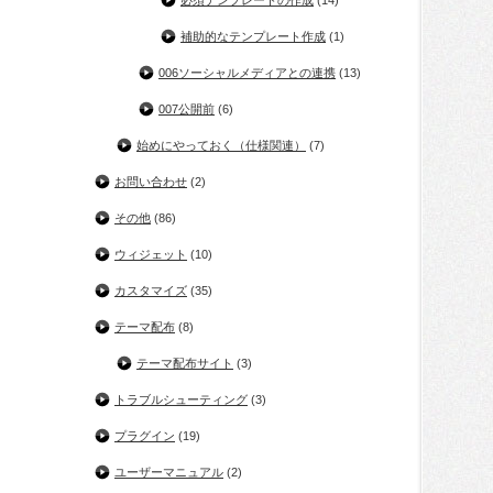
必須テンプレートの作成
(14)
補助的なテンプレート作成
(1)
006ソーシャルメディアとの連携
(13)
007公開前
(6)
始めにやっておく（仕様関連）
(7)
お問い合わせ
(2)
その他
(86)
ウィジェット
(10)
カスタマイズ
(35)
テーマ配布
(8)
テーマ配布サイト
(3)
トラブルシューティング
(3)
プラグイン
(19)
ユーザーマニュアル
(2)