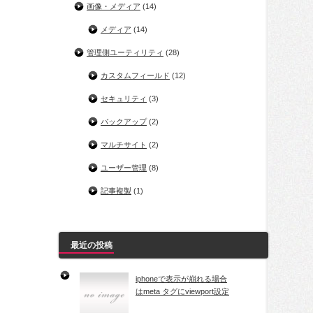
画像・メディア
(14)
メディア
(14)
管理側ユーティリティ
(28)
カスタムフィールド
(12)
セキュリティ
(3)
バックアップ
(2)
マルチサイト
(2)
ユーザー管理
(8)
記事複製
(1)
最近の投稿
iphoneで表示が崩れる場合
はmeta タグにviewport設定