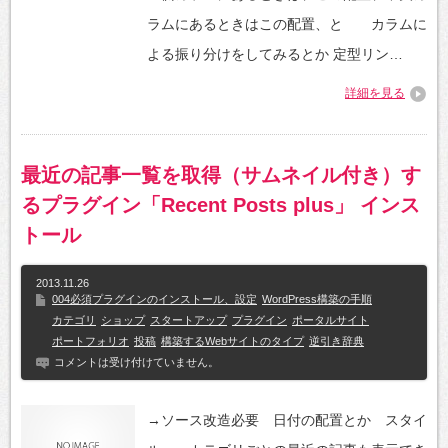
ラムにあるときはこの配置、と カラムに
よる振り分けをしてみるとか 定型リン…
詳細を見る
最近の記事一覧を取得（サムネイル付き）す
るプラグイン「Recent Posts plus」 インス
トール
2013.11.26
004必須プラグインのインストール、設定
WordPress構築の手順
カテゴリ
ショップ
スタートアップ
プラグイン
ポータルサイト
ポートフォリオ
投稿
構築するWebサイトのタイプ
逆引き辞典
コメントは受け付けていません。
→ソース改造必要 日付の配置とか スタイ