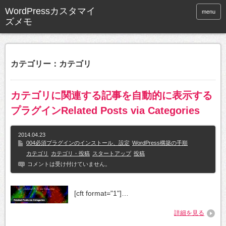
WordPressカスタマイ
menu
ズメモ
カテゴリー：カテゴリ
カテゴリに関連する記事を自動的に表示する
プラグインRelated Posts via Categories
2014.04.23
004必須プラグインのインストール、設定
WordPress構築の手順
カテゴリ
カテゴリ・投稿
スタートアップ
投稿
コメントは受け付けていません。
[cft format="1"]…
詳細を見る