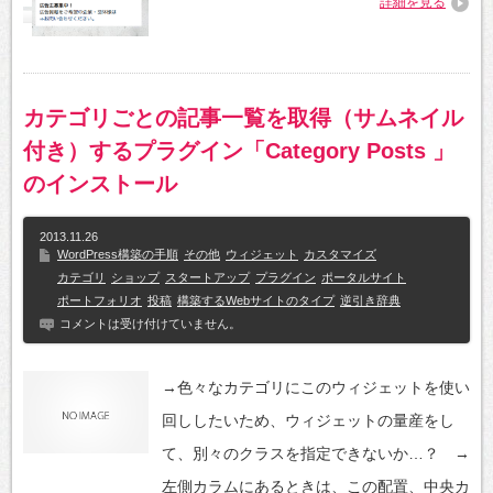
詳細を見る
カテゴリごとの記事一覧を取得（サムネイル
付き）するプラグイン「Category Posts 」
のインストール
2013.11.26
WordPress構築の手順
その他
ウィジェット
カスタマイズ
カテゴリ
ショップ
スタートアップ
プラグイン
ポータルサイト
ポートフォリオ
投稿
構築するWebサイトのタイプ
逆引き辞典
コメントは受け付けていません。
→色々なカテゴリにこのウィジェットを使い
回ししたいため、ウィジェットの量産をし
て、別々のクラスを指定できないか…？ →
左側カラムにあるときは、この配置、中央カ