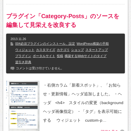
プラグイン「Category-Posts」のソースを
編集して見栄えを改良する
2013.11.26
004必須プラグインのインストール、設定
WordPress構築の手順
ウィジェット
カスタマイズ
カテゴリ
ショップ
スタートアップ
プラグイン
ポータルサイト
投稿
構築するWebサイトのタイプ
逆引き辞典
コメントは受け付けていません。
・右側カラム「新着スポット」、「お知ら
せ・更新情報」ヘッダ追加しました。 ・ヘ
ッダ <h4> スタイルの変更（background
ヘッダ画像指定） ・「タグ」を表示可能に
する ウィジェット custom-p…