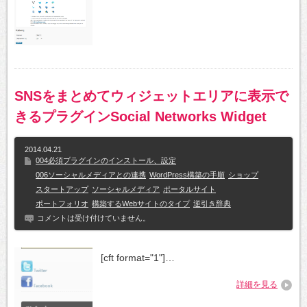
SNSをまとめてウィジェットエリアに表示で
きるプラグインSocial Networks Widget
2014.04.21
004必須プラグインのインストール、設定
006ソーシャルメディアとの連携
WordPress構築の手順
ショップ
スタートアップ
ソーシャルメディア
ポータルサイト
ポートフォリオ
構築するWebサイトのタイプ
逆引き辞典
コメントは受け付けていません。
[cft format="1"]…
詳細を見る