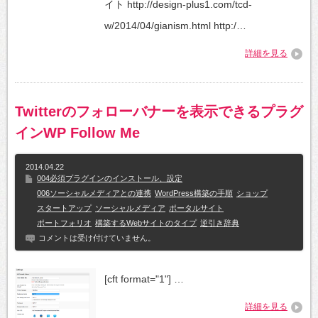
イト http://design-plus1.com/tcd-
w/2014/04/gianism.html http:/…
詳細を見る
Twitterのフォローバナーを表示できるプラグ
インWP Follow Me
2014.04.22
004必須プラグインのインストール、設定
006ソーシャルメディアとの連携
WordPress構築の手順
ショップ
スタートアップ
ソーシャルメディア
ポータルサイト
ポートフォリオ
構築するWebサイトのタイプ
逆引き辞典
コメントは受け付けていません。
[cft format="1"] …
詳細を見る