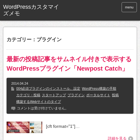
WordPressカスタマイ
menu
ズメモ
カテゴリー：プラグイン
最新の投稿記事をサムネイル付きで表示する
WordPressプラグイン「Newpost Catch」
2014.04.24
004必須プラグインのインストール、設定
WordPress構築の手順
カテゴリ・投稿
スタートアップ
プラグイン
ポータルサイト
投稿
構築するWebサイトのタイプ
コメントは受け付けていません。
[cft format="1"]…
詳細を見る