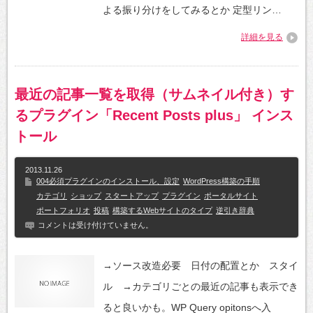
よる振り分けをしてみるとか 定型リン…
詳細を見る
最近の記事一覧を取得（サムネイル付き）す
るプラグイン「Recent Posts plus」 インス
トール
2013.11.26
004必須プラグインのインストール、設定
WordPress構築の手順
カテゴリ
ショップ
スタートアップ
プラグイン
ポータルサイト
ポートフォリオ
投稿
構築するWebサイトのタイプ
逆引き辞典
コメントは受け付けていません。
→ソース改造必要 日付の配置とか スタイ
ル →カテゴリごとの最近の記事も表示でき
ると良いかも。WP Query opitonsへ入