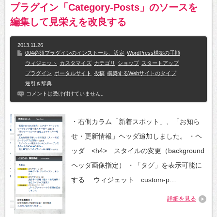
プラグイン「Category-Posts」のソースを
編集して見栄えを改良する
2013.11.26
004必須プラグインのインストール、設定
WordPress構築の手順
ウィジェット
カスタマイズ
カテゴリ
ショップ
スタートアップ
プラグイン
ポータルサイト
投稿
構築するWebサイトのタイプ
逆引き辞典
コメントは受け付けていません。
・右側カラム「新着スポット」、「お知ら
せ・更新情報」ヘッダ追加しました。 ・ヘ
ッダ <h4> スタイルの変更（background
ヘッダ画像指定） ・「タグ」を表示可能に
する ウィジェット custom-p…
詳細を見る