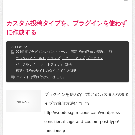
カスタム投稿タイプを、プラグインを使わず
に作成する
2014.04.23
004必須プラグインのインストール、設定
WordPress構築の手順
カスタムフィールド
ショップ
スタートアップ
プラグイン
ポータルサイト
ポートフォリオ
投稿
構築するWebサイトのタイプ
逆引き辞典
コメントは受け付けていません。
プラグインを使わない場合のカスタム投稿タ
イプの追加方法について
http://webdesignrecipes.com/wordpress-
conditional-tags-and-custom-post-type/
functions.p…