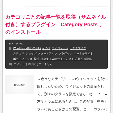
カテゴリごとの記事一覧を取得（サムネイル
付き）するプラグイン「Category Posts 」
のインストール
2013.11.26
WordPress構築の手順
その他
ウィジェット
カスタマイズ
カテゴリ
ショップ
スタートアップ
プラグイン
ポータルサイト
ポートフォリオ
投稿
構築するWebサイトのタイプ
逆引き辞典
コメントは受け付けていません。
→色々なカテゴリにこのウィジェットを使い
回ししたいため、ウィジェットの量産をし
て、別々のクラスを指定できないか…？ →
左側カラムにあるときは、この配置、中央カ
ラムにあるときはこの配置、と カラムに