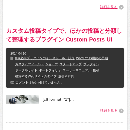
詳細を見る
カスタム投稿タイプで、ほかの投稿と分類し
て整理するプラグイン Custom Posts UI
2014.04.10
004必須プラグインのインストール、設定
WordPress構築の手順
カスタムフィールド
ショップ
スタートアップ
プラグイン
ポータルサイト
ポートフォリオ
ユーザーマニュアル
投稿
構築するWebサイトのタイプ
逆引き辞典
コメントは受け付けていません。
[cft format="1"]…
詳細を見る