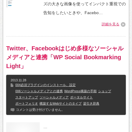
ズの大きな画像を使ってインパクト重視での
告知をしたいときや、Facebo…
詳細を見る
Twitter、Facebookはじめ多様なソーシャル
メディアと連携「WP Social Bookmarking
Light」
2013.11.28
004必須プラグインのインストール、設定
006ソーシャルメディアとの連携
WordPress構築の手順
ショップ
スタートアップ
ソーシャルメディア
ポータルサイト
ポートフォリオ
構築するWebサイトのタイプ
逆引き辞典
コメントは受け付けていません。
…