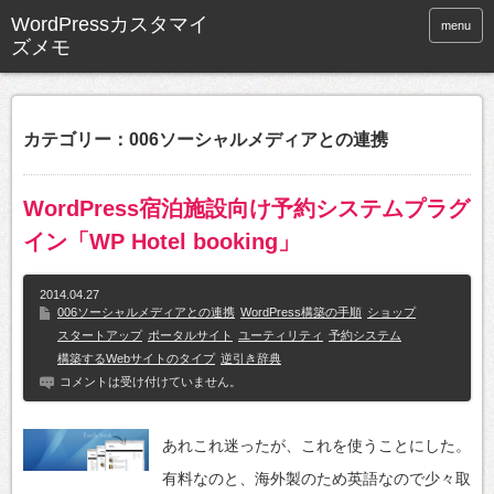
WordPressカスタマイ
menu
ズメモ
カテゴリー：006ソーシャルメディアとの連携
WordPress宿泊施設向け予約システムプラグ
イン「WP Hotel booking」
2014.04.27
006ソーシャルメディアとの連携
WordPress構築の手順
ショップ
スタートアップ
ポータルサイト
ユーティリティ
予約システム
構築するWebサイトのタイプ
逆引き辞典
コメントは受け付けていません。
あれこれ迷ったが、これを使うことにした。
有料なのと、海外製のため英語なので少々取