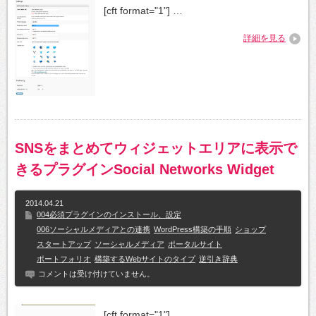
[cft format="1"] …
詳細を見る
SNSをまとめてウィジェットエリアに表示で
きるプラグインSocial Networks Widget
2014.04.21
004必須プラグインのインストール、設定
006ソーシャルメディアとの連携
WordPress構築の手順
ショップ
スタートアップ
ソーシャルメディア
ポータルサイト
ポートフォリオ
構築するWebサイトのタイプ
逆引き辞典
コメントは受け付けていません。
[cft format="1"]…