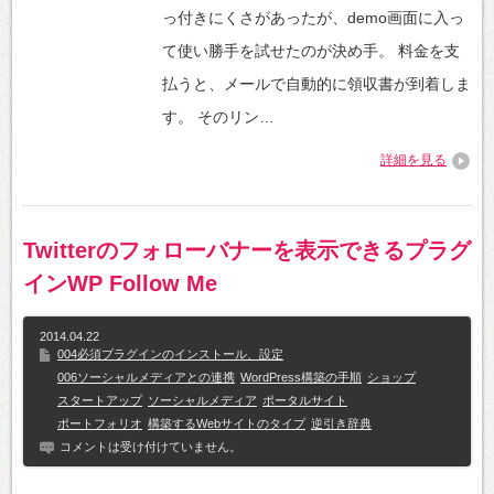
っ付きにくさがあったが、demo画面に入っ
て使い勝手を試せたのが決め手。 料金を支
払うと、メールで自動的に領収書が到着しま
す。 そのリン…
詳細を見る
Twitterのフォローバナーを表示できるプラグ
インWP Follow Me
2014.04.22
004必須プラグインのインストール、設定
006ソーシャルメディアとの連携
WordPress構築の手順
ショップ
スタートアップ
ソーシャルメディア
ポータルサイト
ポートフォリオ
構築するWebサイトのタイプ
逆引き辞典
コメントは受け付けていません。