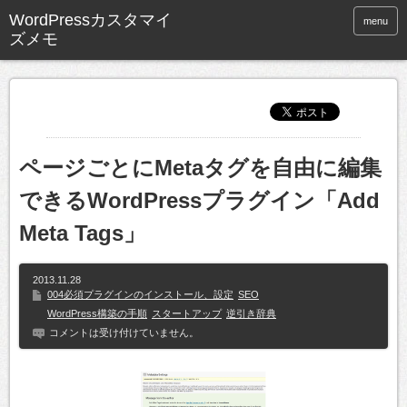
WordPressカスタマイ
menu
ズメモ
ページごとにMetaタグを自由に編集
できるWordPressプラグイン「Add
Meta Tags」
2013.11.28
004必須プラグインのインストール、設定
SEO
WordPress構築の手順
スタートアップ
逆引き辞典
コメントは受け付けていません。