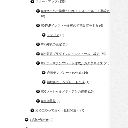
スタートアップ
(135)
001サーバー準備〜CMSインストール、初期設定
(8)
002WPインストール後の初期設定をする
(6)
メディア
(2)
003外観の設定
(13)
004必須プラグインのインストール、設定
(50)
005テーマテンプレート作成、カスタマイズ
(23)
必須テンプレートの作成
(14)
補助的なテンプレート作成
(1)
006ソーシャルメディアとの連携
(13)
007公開前
(6)
始めにやっておく（仕様関連）
(7)
お問い合わせ
(2)