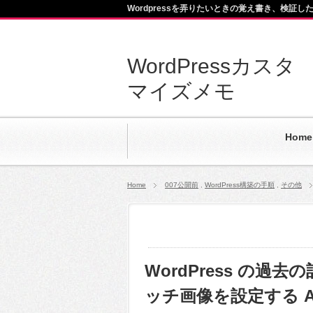
Wordpressを弄りたいときの覚え書き、検証し
WordPressカスタ
マイズメモ
Home
Home
007公開前
,
WordPress構築の手順
,
その他
WordPress の
ッチ画像を設定する Auto