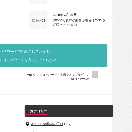
2015年 3月 04日
iphoneで表示が崩れる場合はmeta タ
グにviewport設定
パスワードで保護されています。
にはパスワードを入力してください。
Twitterのフォローバナーを表示できるプラグイン
WP Follow Me
カテゴリー
WordPress構築の手順
(147)