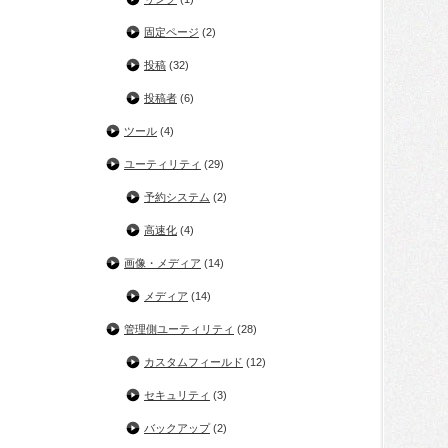
固定ページ
(2)
投稿
(32)
投稿者
(6)
ツール
(4)
ユーティリティ
(29)
予約システム
(2)
高速化
(4)
画像・メディア
(14)
メディア
(14)
管理側ユーティリティ
(28)
カスタムフィールド
(12)
セキュリティ
(3)
バックアップ
(2)