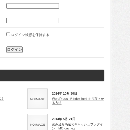
ログイン状態を保持する
2014年 10月 30日
名を
WordPress で index.html を共存させ
る方法
2014年 5月 21日
読み込み高速化キャッシュプラグイ
ン「MO cache」