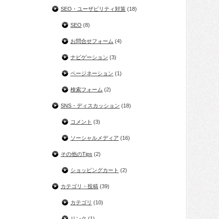
SEO・ユーザビリティ対策
(18)
SEO
(8)
お問合せフォーム
(4)
ナビゲーション
(3)
ページネーション
(1)
検索フォーム
(2)
SNS・ディスカッション
(18)
コメント
(3)
ソーシャルメディア
(16)
その他のTips
(2)
ショッピングカート
(2)
カテゴリ・投稿
(39)
カテゴリ
(10)
リンク
(1)